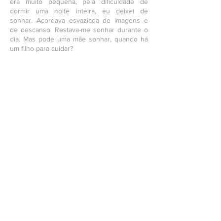
era muito pequena, pela dificuldade de
dormir uma noite inteira, eu deixei de
sonhar. Acordava esvaziada de imagens e
de descanso. Restava-me sonhar durante o
dia. Mas pode uma mãe sonhar, quando há
um filho para cuidar?
Ingressar na licenciatura em artes foi, antes
de tudo, um sonho – distante, quase
impossível. Perguntei-me em qual
configuração familiar esse desejo poderia
caber. A decisão exigiu romper: divorciar-me,
voltar ao Brasil, reaproximar-me da família
depois de quinze anos distante, confiar em
um trabalho que me sustentasse e, ao
mesmo tempo, experimentar a construção
de uma vida artística.
Sou artista? Entre a docência em formação,
as tarefas burocráticas dos projetos culturais
e o pouco tempo para criação, muitas vezes
sinto que produzo pouco. Na pandemia,
produzi gravuras e cadernos diariamente,
vendia de um em um. Sempre um reinventar-